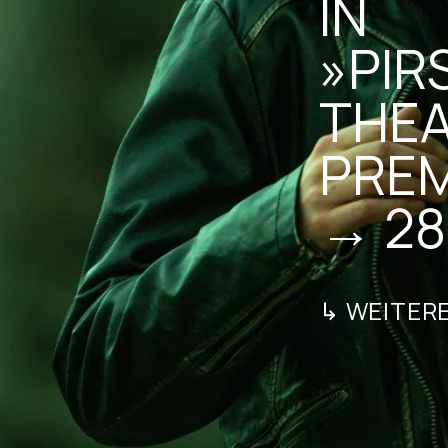
IN
»PIR
THEA
PREM
→ 28
↳ WEITERE